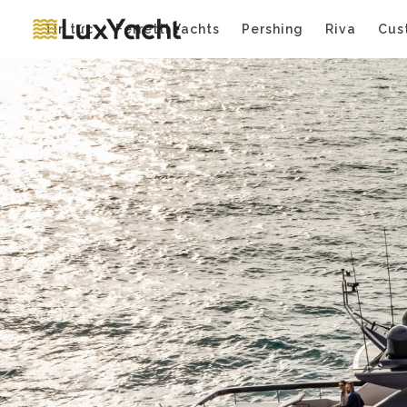
Tin tức
Ferretti Yachts
Pershing
Riva
Cus