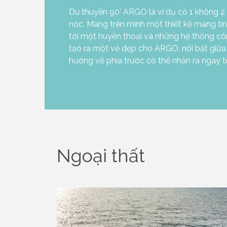
Du thuyền 90’ ARGO là ví dụ có 1 không 2 
những đường nét thể thao mạnh mẽ, tự do
nóc. Mang trên mình một thiết kế mang tính
cạnh sự xa hoa thanh lịch và tuyệt đỉnh thư 
tới một huyền thoại và những hệ thống côn
đã hoàn thiện một sản phẩm với phong các
tạo ra một vẻ đẹp cho ARGO, nổi bật giữa t
với sự đóng góp của những tên tuổi thiết kế
hướng về phía trước có thể nhận ra ngay t
Ngoại thất