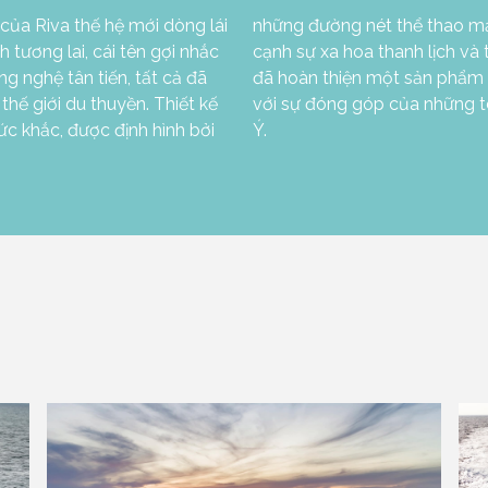
của Riva thế hệ mới dòng lái
, thu hút mọi ánh nhìn. Bên
 tương lai, cái tên gợi nhắc
giãn, các không gian rộng rãi
g nghệ tân tiến, tất cả đã
h Riva không thể nhầm lẫn
hế giới du thuyền. Thiết kế
 nội thất nổi danh nhất nước
ức khắc, được định hình bởi
Ý.