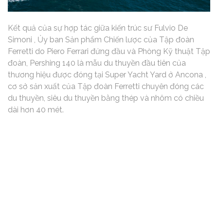
Kết quả của sự hợp tác giữa kiến trúc sư Fulvio De
Simoni , Ủy ban Sản phẩm Chiến lược của Tập đoàn
Ferretti do Piero Ferrari đứng đầu và Phòng Kỹ thuật Tập
đoàn, Pershing 140 là mẫu du thuyền đầu tiên của
thương hiệu được đóng tại Super Yacht Yard ở Ancona ,
cơ sở sản xuất của Tập đoàn Ferretti chuyên đóng các
du thuyền, siêu du thuyền bằng thép và nhôm có chiều
dài hơn 40 mét.
Du thuyền trải dài với hai boong chính và một boong
tắm nắng rộng rãi. Những đường nét bóng bẩy, mạnh
mẽ là đặc trưng tiêu biểu cho cá tính thể thao của
thương hiệu. Kết hợp với các tính năng thiết kế mới lạ và
chi tiết mang tính biểu tượng – hai mạn tàu được tích
hợp với cấu trúc thượng tầng ở đầu lối đi biến Pershing
140 thành một mẫu du thuyền thực sự độc đáo và có
nhu cầu lớn trên thị trường.