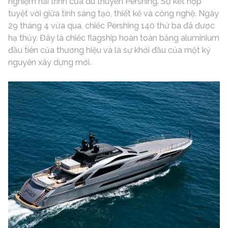
nghiệm hải trình của du thuyền Pershing. Sự kết hợp
tuyệt vời giữa tính sáng tạo, thiết kế và công nghệ. Ngày
29 tháng 4 vừa qua, chiếc Pershing 140 thứ ba đã được
hạ thủy. Đây là chiếc flagship hoàn toàn bằng aluminium
đầu tiên của thương hiệu và là sự khởi đầu của một kỷ
nguyên xây dựng mới.