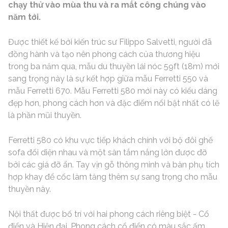
chạy thử vào mùa thu và ra mắt công chúng vào
năm tới.
Được thiết kế bởi kiến trúc sư Filippo Salvetti, người đã
đồng hành và tạo nên phong cách của thương hiệu
trong ba năm qua, mẫu du thuyền lái nóc 59ft (18m) mới
sang trọng này là sự kết hợp giữa mẫu Ferretti 550 và
mẫu Ferretti 670. Mẫu Ferretti 580 mới này có kiểu dáng
đẹp hơn, phong cách hơn và đặc điểm nổi bật nhất có lẽ
là phần mũi thuyền.
Ferretti 580 có khu vực tiếp khách chính với bộ đôi ghế
sofa đối diện nhau và một sàn tắm nắng lớn được đỡ
bởi các giá đỡ ẩn. Tay vịn gỗ thông minh và bàn phụ tích
hợp khay để cốc làm tăng thêm sự sang trọng cho mẫu
thuyền này.
Nội thất được bố trí với hai phong cách riêng biệt - Cổ
điển và Hiện đại. Phong cách cổ điển có màu sắc ấm