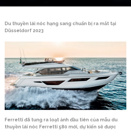
Du thuyền lái nóc hạng sang chuẩn bị ra mắt tại
Düsseldorf 2023
Ferretti đã tung ra loạt ảnh đầu tiên của mẫu du
thuyền lái nóc Ferretti 580 mới, dự kiến ​​sẽ được