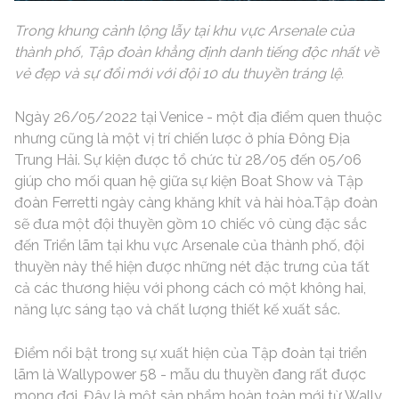
Trong khung cảnh lộng lẫy tại khu vực Arsenale của
thành phố, Tập đoàn khẳng định danh tiếng độc nhất về
vẻ đẹp và sự đổi mới với đội 10 du thuyền tráng lệ.
Ngày 26/05/2022 tại Venice - một địa điểm quen thuộc
nhưng cũng là một vị trí chiến lược ở phía Đông Địa
Trung Hải. Sự kiện được tổ chức từ 28/05 đến 05/06
giúp cho mối quan hệ giữa sự kiện Boat Show và Tập
đoàn Ferretti ngày càng khăng khít và hài hòa.Tập đoàn
sẽ đưa một đội thuyền gồm 10 chiếc vô cùng đặc sắc
đến Triển lãm tại khu vực Arsenale của thành phố, đội
thuyền này thể hiện được những nét đặc trưng của tất
cả các thương hiệu với phong cách có một không hai,
năng lực sáng tạo và chất lượng thiết kế xuất sắc.
Điểm nổi bật trong sự xuất hiện của Tập đoàn tại triển
lãm là Wallypower 58 - mẫu du thuyền đang rất được
mong đợi. Đây là một sản phẩm hoàn toàn mới từ Wally,