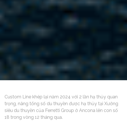
Custom Line khép lại năm 2024 với 2 lần hạ thủy quan
trọng, nâng tổng số du thuyền được hạ thủy tại Xưởng
siêu du thuyền của Ferretti Group ở Ancona lên con số
18 trong vòng 12 tháng qua.