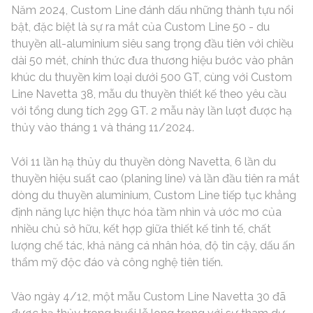
Năm 2024, Custom Line đánh dấu những thành tựu nổi
bật, đặc biệt là sự ra mắt của Custom Line 50 - du
thuyền all-aluminium siêu sang trọng đầu tiên với chiều
dài 50 mét, chính thức đưa thương hiệu bước vào phân
khúc du thuyền kim loại dưới 500 GT, cùng với Custom
Line Navetta 38, mẫu du thuyền thiết kế theo yêu cầu
với tổng dung tích 299 GT. 2 mẫu này lần lượt được hạ
thủy vào tháng 1 và tháng 11/2024.
Với 11 lần hạ thủy du thuyền dòng Navetta, 6 lần du
thuyền hiệu suất cao (planing line) và lần đầu tiên ra mắt
dòng du thuyền aluminium, Custom Line tiếp tục khẳng
định năng lực hiện thực hóa tầm nhìn và ước mơ của
nhiều chủ sở hữu, kết hợp giữa thiết kế tinh tế, chất
lượng chế tác, khả năng cá nhân hóa, độ tin cậy, dấu ấn
thẩm mỹ độc đáo và công nghệ tiên tiến.
Vào ngày 4/12, một mẫu Custom Line Navetta 30 đã