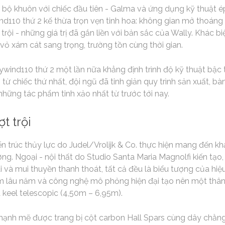
 bộ khuôn với chiếc đầu tiên - Galma và ứng dụng kỹ thuật 
nd110 thứ 2 kế thừa trọn vẹn tinh hoa: không gian mở thoáng 
rội - những giá trị đã gắn liền với bản sắc của Wally. Khác bi
ỏ xám cát sang trọng, trường tồn cùng thời gian.
lywind110 thứ 2 một lần nữa khẳng định trình độ kỹ thuật bậc
từ chiếc thứ nhất, đội ngũ đã tinh giản quy trình sản xuất, b
những tác phẩm tinh xảo nhất từ trước tới nay.
t trội
n trúc thủy lực do Judel/Vrolijk & Co. thực hiện mang đến k
ượng. Ngoại - nội thất do Studio Santa Maria Magnolfi kiến tạ
i và mui thuyền thanh thoát, tất cả đều là biểu tượng của hiệ
ệm lâu năm và công nghệ mô phỏng hiện đại tạo nên một thân
à keel telescopic (4,50m – 6,95m).
nh mẽ được trang bị cột carbon Hall Spars cùng dây chằng 