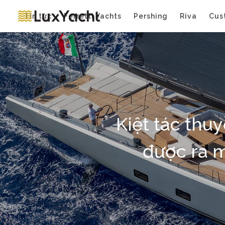
Tin tức
Ferretti Yachts
Pershing
Riva
Cus
Kiệt tác thu
được ra m