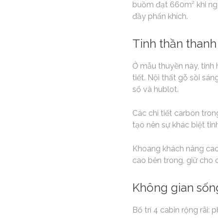
buồm đạt 660m² khi ngượ
đầy phấn khích.
Tinh thần thanh 
Ở mẫu thuyền này, tinh h
tiết. Nội thất gỗ sồi sá
sổ và hublot.
Các chi tiết carbon tro
tạo nên sự khác biệt tinh
Khoang khách nâng cao g
cao bên trong, giữ cho
Không gian sốn
Bố trí 4 cabin rộng rãi: