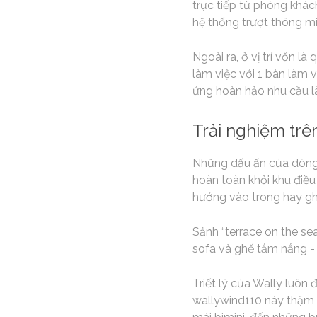
trực tiếp từ phòng khác
hệ thống trượt thông mi
Ngoài ra, ở vị trí vốn l
làm việc với 1 bàn làm v
ứng hoàn hảo nhu cầu là
Trải nghiệm tr
Những dấu ấn của dòng w
hoàn toàn khỏi khu điều
hướng vào trong hay gh
Sảnh “terrace on the se
sofa và ghế tắm nắng -
Triết lý của Wally luôn
wallywind110 này thậm 