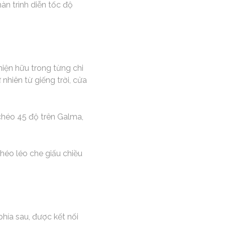
àn trình diễn tốc độ
 hiện hữu trong từng chi
nhiên từ giếng trời, cửa
 chéo 45 độ trên Galma,
héo léo che giấu chiều
phía sau, được kết nối