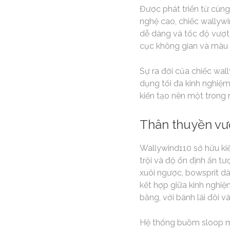
Được phát triển từ cùng
nghệ cao, chiếc wallywi
dễ dàng và tốc độ vượt t
cục không gian và màu v
Sự ra đời của chiếc wal
dụng tối đa kinh nghiệm 
kiến tạo nên một trong 
Thân thuyền vượ
Wallywind110 sở hữu kiế
trội và độ ổn định ấn t
xuôi ngược, bowsprit dà
kết hợp giữa kinh nghi
bằng, với bánh lái đôi v
Hệ thống buồm sloop mạ