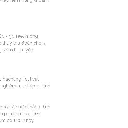
để tạo nên những khoảnh
 80 - 90 feet mong
c thủy thủ đoàn cho 5
 siêu du thuyền.
 Yachting Festival
nghiệm trực tiếp sự tinh
 một lần nữa khẳng định
 phá tinh thần tiên
ồm có 1-0-2 này.