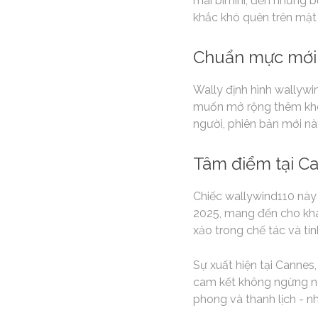
mái bimini, đến những b
khắc khó quên trên mặt
Chuẩn mực mới
Wally định hình wallywi
muốn mở rộng thêm khôn
người, phiên bản mới n
Tâm điểm tại C
Chiếc wallywind110 này
2025, mang đến cho khác
xảo trong chế tác và tín
Sự xuất hiện tại Canne
cam kết không ngừng ngh
phong và thanh lịch - 