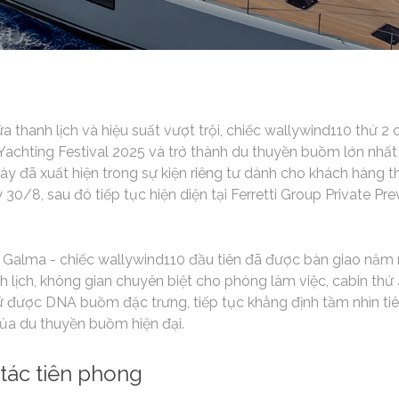
a thanh lịch và hiệu suất vượt trội, chiếc wallywind110 thứ 2
achting Festival 2025 và trở thành du thuyền buồm lớn nhất
y đã xuất hiện trong sự kiện riêng tư dành cho khách hàng th
 30/8, sau đó tiếp tục hiện diện tại Ferretti Group Private P
 Galma - chiếc wallywind110 đầu tiên đã được bàn giao năm n
 lịch, không gian chuyên biệt cho phòng làm việc, cabin thứ 4 
iữ được DNA buồm đặc trưng, tiếp tục khẳng định tầm nhìn tiê
ủa du thuyền buồm hiện đại.
tác tiên phong