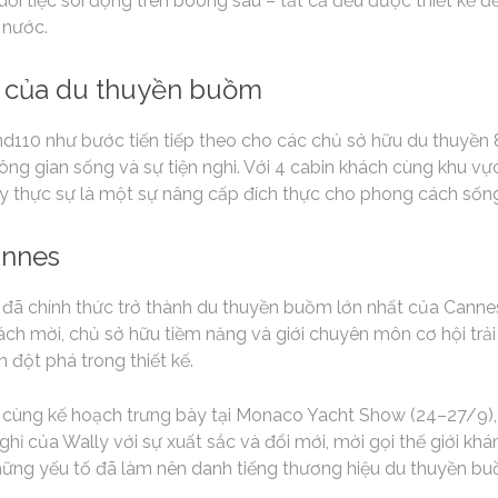
uổi tiệc sôi động trên boong sau – tất cả đều được thiết kế 
 nước.
 của du thuyền buồm
nd110 như bước tiến tiếp theo cho các chủ sở hữu du thuyền
g gian sống và sự tiện nghi. Với 4 cabin khách cùng khu vự
ày thực sự là một sự nâng cấp đích thực cho phong cách sống
annes
 đã chính thức trở thành du thuyền buồm lớn nhất của Cannes
h mời, chủ sở hữu tiềm năng và giới chuyên môn cơ hội trải 
h đột phá trong thiết kế.
s, cùng kế hoạch trưng bày tại Monaco Yacht Show (24–27/9),
ỉ của Wally với sự xuất sắc và đổi mới, mời gọi thế giới khám
những yếu tố đã làm nên danh tiếng thương hiệu du thuyền bu