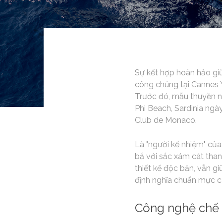
Sự kết hợp hoàn hảo giữ
công chúng tại Cannes Y
Trước đó, mẫu thuyền nà
Phi Beach, Sardinia ngày
Club de Monaco.
Là "người kế nhiệm" của
bẩ với sắc xám cát thanh
thiết kế độc bản, vẫn g
định nghĩa chuẩn mực c
Công nghệ chế 