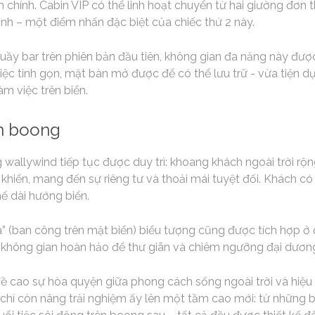
h chính. Cabin VIP có thể linh hoạt chuyển từ hai giường đơn 
nh – một điểm nhấn đặc biệt của chiếc thứ 2 này.
à quầy bar trên phiên bản đầu tiên, không gian đa năng này đư
iệc tinh gọn, mặt bàn mở được để có thể lưu trữ - vừa tiện dụ
m việc trên biển.
ên boong
allywind tiếp tục được duy trì: khoang khách ngoài trời rộn
 khiển, mang đến sự riêng tư và thoải mái tuyệt đối. Khách có
ế dài hướng biển.
a” (ban công trên mặt biển) biểu tượng cũng được tích hợp ở 
 không gian hoàn hảo để thư giãn và chiêm ngưỡng đại dươn
 đề cao sự hòa quyện giữa phong cách sống ngoài trời và hiệu 
chí còn nâng trải nghiệm ấy lên một tầm cao mới: từ những b