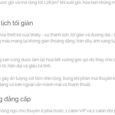
c gió và mở rộng tới 1.283m² khi xuôi gió, hứa hẹn những m
lịch tối giản
oa thiết kế của Wally - sự thanh lịch, tối giản và đương đại -
ng màu mang lại không gian thoáng đãng, tràn đầy ánh sáng tự 
ng sàn cũng được làm lại: họa tiết vuông góc 90 độ thay cho
 tế, hiện đại và giàu cá tính.
ây ấn tượng với tầm nhìn rộng, trong khi phần mui thuyền k
 dáng vẻ bên ngoài vẫn mảnh mai và thanh thoát.
g đẳng cấp
 phòng ngủ chủ thuyền ở phía trước, 1 cabin VIP và 2 cabin đôi 