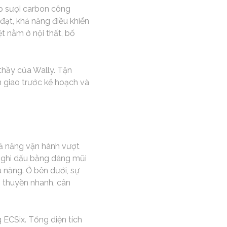
ép sượi carbon công
đạt, khả năng điều khiển
ệt nằm ở nội thất, bố
 thầy của Wally. Tận
àn giao trước kế hoạch và
hả năng vận hành vượt
o, ghi dấu bằng dáng mũi
u năng. Ở bên dưới, sự
 thuyền nhanh, cân
ECSix. Tổng diện tích