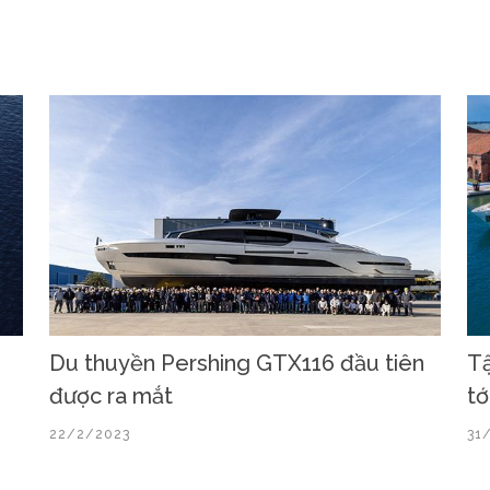
Du thuyền Pershing GTX116 đầu tiên
Tậ
được ra mắt
tớ
22/2/2023
31