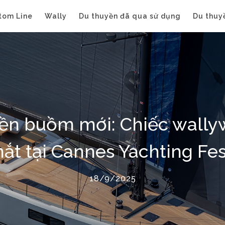
tom Line
Wally
Du thuyền đã qua sử dụng
Du thuy
yền buồm mới: Chiếc wally
ắt tại Cannes Yachting Fes
18/9/2025