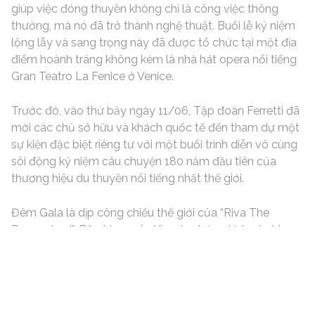
giúp việc đóng thuyền không chỉ là công việc thông
thường, mà nó đã trở thành nghệ thuật. Buổi lễ kỷ niệm
lộng lẫy và sang trọng này đã được tổ chức tại một địa
điểm hoành tráng không kém là nhà hát opera nổi tiếng
Gran Teatro La Fenice ở Venice.
Trước đó, vào thứ bảy ngày 11/06, Tập đoàn Ferretti đã
mời các chủ sở hữu và khách quốc tế đến tham dự một
sự kiện đặc biệt riêng tư với một buổi trình diễn vô cùng
sôi động kỷ niệm câu chuyện 180 năm đầu tiên của
thương hiệu du thuyền nổi tiếng nhất thế giới.
Đêm Gala là dịp công chiếu thế giới của “Riva The
Persuaders!”, Bộ phim ngắn lấy cảm hứng từ loạt phim
truyền hình đình đám, được thực hiện trong vài tuần qua
trên bờ biển trải dài biên giới giữa Ý, Monaco và Côte
d'Azur và được sản xuất bởi Armando Testa Studios.
Các nhân vật chính cực kỳ nổi tiếng là Pierfrancesco
Favino - nam diễn viên chính người Ý, người cũng tham