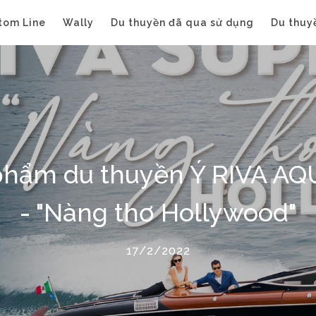
tom Line
Wally
Du thuyền đã qua sử dụng
Du thuy
phẩm du thuyền Ý RIVA A
- "Nàng thơ Hollywood"
17/2/2022