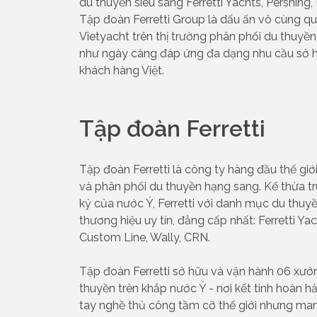
du thuyền siêu sang Ferretti Yachts, Pershing
Tập đoàn Ferretti Group là dấu ấn vô cùng qu
Vietyacht trên thị trường phân phối du thuyề
như ngày càng đáp ứng đa dạng nhu cầu sở h
khách hàng Việt.
Tập đoàn Ferretti
Tập đoàn Ferretti là công ty hàng đầu thế giới 
và phân phối du thuyền hạng sang. Kế thừa t
kỷ của nước Ý, Ferretti với danh mục du th
thương hiệu uy tín, đẳng cấp nhất: Ferretti Yac
Custom Line, Wally, CRN.
Tập đoàn Ferretti sở hữu và vận hành 06 xưở
thuyền trên khắp nước Ý - nơi kết tinh hoàn h
tay nghề thủ công tầm cỡ thế giới nhưng man