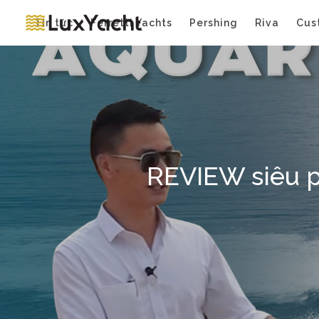
Tin tức
Ferretti Yachts
Pershing
Riva
Cus
REVIEW siêu 