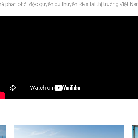
à phân phối độc quyền du thuyền Riva tại thị trường Việt Na