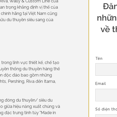
, Riva, Wally & Custom Line của
Đăn
an trọng khẳng định vị thế của
n chính hãng tại Việt Nam cũng
nhữn
ữu du thuyền siêu sang của
về t
Tên
trong lĩnh vực thiết kế, chế tạo
ruyền thống du thuyền hàng thế
uyền độc đáo bao gồm những
hts, Pershing, Riva đến Itama,
Email
ng đóng du thuyền/ siêu du
ảo giữa hiệu năng xuất chúng và
Số điện th
g đặc trưng tinh túy "Made in