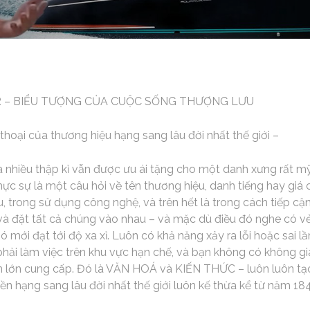
R – BIỂU TƯỢNG CỦA CUỘC SỐNG THƯỢNG LƯU
hoại của thương hiệu hạng sang lâu đời nhất thế giới –
 nhiều thập kỉ vẫn được ưu ái tặng cho một danh xưng rất m
c sự là một câu hỏi về tên thương hiệu, danh tiếng hay giá c
ệu, trong sử dụng công nghệ, và trên hết là trong cách tiếp c
 và đặt tất cả chúng vào nhau – và mặc dù điều đó nghe có 
 nó mới đạt tới độ xa xỉ. Luôn có khả năng xảy ra lỗi hoặc sai 
 phải làm việc trên khu vực hạn chế, và bạn không có không gi
 lớn cung cấp. Đó là VĂN HOÁ và KIẾN THỨC – luôn luôn tạo 
n hạng sang lâu đời nhất thế giới luôn kế thừa kể từ năm 184