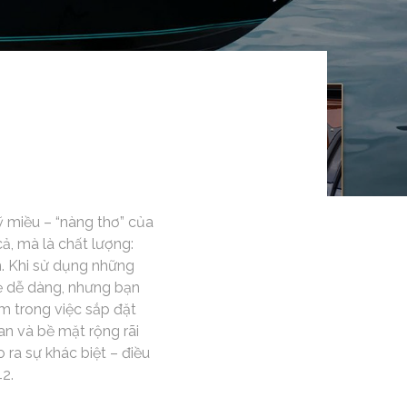
ỹ miều – “nàng thơ” của
ả, mà là chất lượng:
ận. Khi sử dụng những
vẻ dễ dàng, nhưng bạn
lầm trong việc sắp đặt
an và bề mặt rộng rãi
ra sự khác biệt – điều
2.