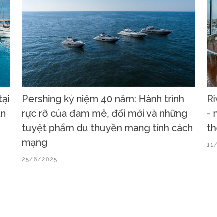
tại
Pershing kỷ niệm 40 năm: Hành trình
Ri
àn
rực rỡ của đam mê, đổi mới và những
- 
tuyệt phẩm du thuyền mang tính cách
th
mạng
11
25/6/2025