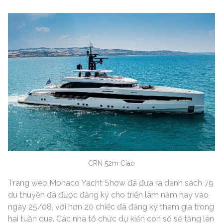
CRN 52m Ciao
Trang web Monaco Yacht Show đã đưa ra danh sách 79
du thuyền đã được đăng ký cho triển lãm năm nay vào
ngày 25/08, với hơn 20 chiếc đã đăng ký tham gia trong
hai tuần qua. Các nhà tổ chức dự kiến ​​con số sẽ tăng lên