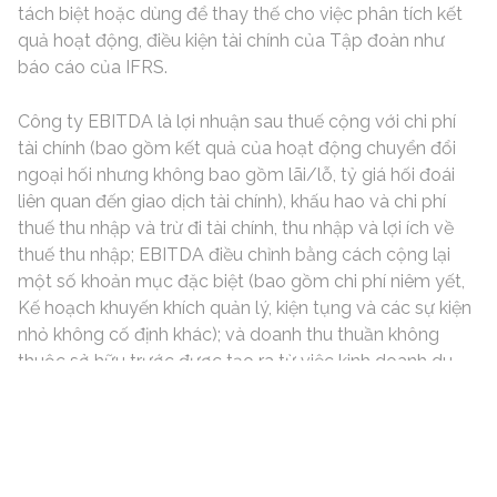
tách biệt hoặc dùng để thay thế cho việc phân tích kết
quả hoạt động, điều kiện tài chính của Tập đoàn như
báo cáo của IFRS.
Công ty EBITDA là lợi nhuận sau thuế cộng với chi phí
tài chính (bao gồm kết quả của hoạt động chuyển đổi
ngoại hối nhưng không bao gồm lãi/lỗ, tỷ giá hối đoái
liên quan đến giao dịch tài chính), khấu hao và chi phí
thuế thu nhập và trừ đi tài chính, thu nhập và lợi ích về
thuế thu nhập; EBITDA điều chỉnh bằng cách cộng lại
một số khoản mục đặc biệt (bao gồm chi phí niêm yết,
Kế hoạch khuyến khích quản lý, kiện tụng và các sự kiện
nhỏ không cố định khác); và doanh thu thuần không
thuộc sở hữu trước được tạo ra từ việc kinh doanh du
thuyền đã qua sở hữu.
Với EBITDA được điều chỉnh là 15,0% và EBITDA được
điều chỉnh là 124,8 triệu euro. Tập đoàn Ferretti trong 9
tháng đầu năm 2023 đã khẳng định con đường tăng