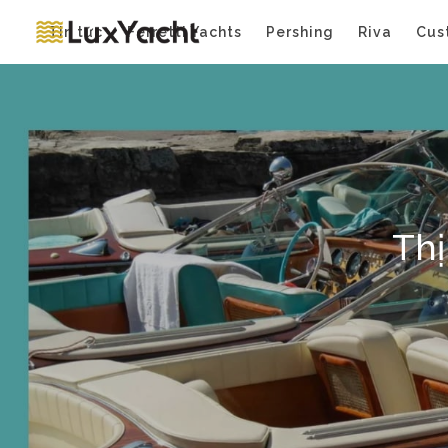
Tin tức
Ferretti Yachts
Pershing
Riva
Cus
Thị