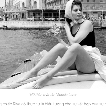
“Nữ thần mắt tím” Sophia Loren
chiếc Riva cổ thực sự là biểu tượng cho sự kết hợp của sự q