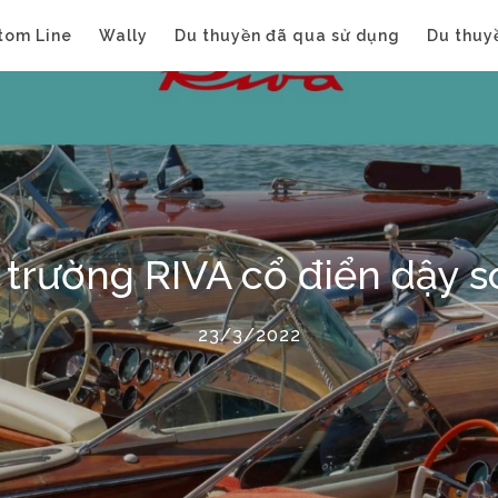
tom Line
Wally
Du thuyền đã qua sử dụng
Du thuy
 trường RIVA cổ điển dậy 
23/3/2022