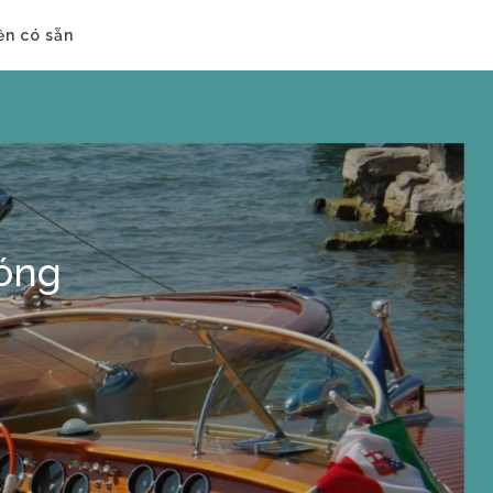
ền có sẵn
sóng