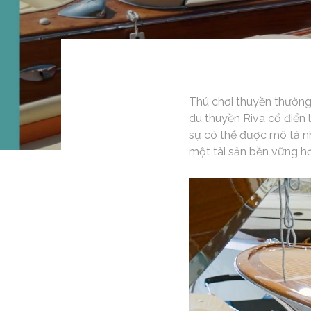
Thú chơi thuyền thường
du thuyền Riva cổ điển 
sự có thể được mô tả nh
một tài sản bền vững h