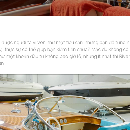
 được người ta ví von như một tiêu sản, nhưng bạn đã từng n
lại thực sự có thể giúp bạn kiếm tiền chưa? Mặc dù không có
ư một khoản đầu tư không bao giờ lỗ, nhưng ít nhất thì Riva 
ơn.