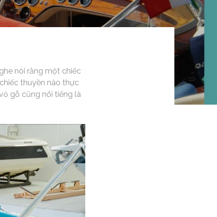
ghe nói rằng một chiếc
 chiếc thuyền nào thực
vỏ gỗ cũng nổi tiếng là