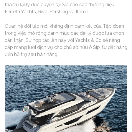
thành đại lý độc quyền tại Síp cho các thương hiệu
Ferretti Yachts, Riva, Pershing và Itama .
Quan hệ đối tác mới khẳng định cam kết của Tập đoàn
trong việc mở rộng danh mục các đại lý được lựa chọn
cẩn thận. Sự hợp tác lần này với Yachts & Co sẽ nâng
cấp mạng lưới dịch vụ cho chủ sở hữu ở Síp, từ đặt hàng
đến hỗ trợ sau bán hàng.