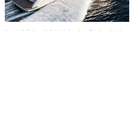
Yachts & Co là một đại lý du thuyền ở Síp được thành
lập do Anthoulis Kountouris (CEO) đại diện và Tasos
Ioannou (Giám đốc điều hành) và là thành viên của PMV
MARITIME HOLDINGS GROUP, với nhiều kinh nghiệm
làm việc và sự hiện diện vững chắc trong khu vực.
“Chúng tôi bắt đầu năm 2023 bằng cách tăng cường sự
hiện diện quốc tế của mình và nâng cao hơn nữa tiêu
chuẩn dịch vụ cung cấp cho các chủ sở hữu của chúng
tôi. Đây là động lực thúc đẩy quan hệ đối tác của chúng
tôi với Yachts & Co, một công ty nổi tiếng về kinh
nghiệm cung cấp các dịch vụ hiệu quả. Bằng cách này,
Tập đoàn Ferretti tăng cường hơn nữa sự tập trung vào
các khu vực địa lý chiến lược cho doanh nghiệp, cung
cấp cho khách hàng của chúng tôi trên khắp thế giới