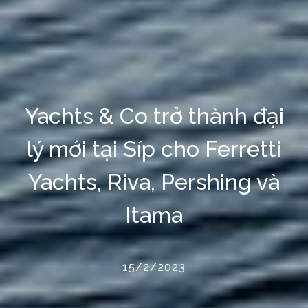
Yachts & Co trở thành đại
lý mới tại Síp cho Ferretti
Yachts, Riva, Pershing và
Itama
15/2/2023