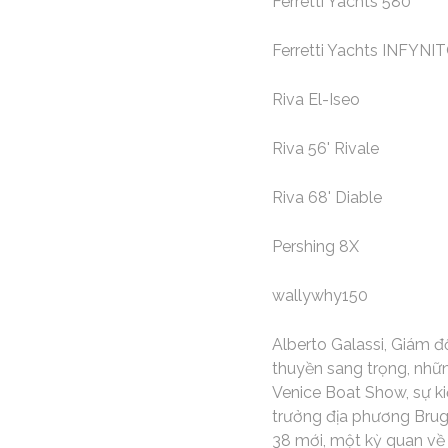
Ferretti Yachts 580
Ferretti Yachts INFYNI
Riva El-Iseo
Riva 56' Rivale
Riva 68' Diable
Pershing 8X
wallywhy150
Alberto Galassi, Giám đ
thuyền sang trọng, nhữn
Venice Boat Show, sự ki
trưởng địa phương Brugn
38 mới, một kỳ quan về 