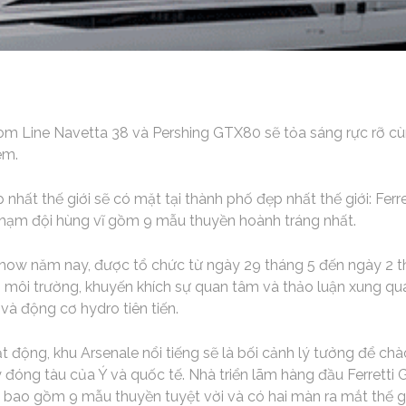
tom Line Navetta 38 và Pershing GTX80 sẽ tỏa sáng rực rỡ c
ém.
nhất thế giới sẽ có mặt tại thành phố đẹp nhất thế giới: Ferr
hạm đội hùng vĩ gồm 9 mẫu thuyền hoành tráng nhất.
Show năm nay, được tổ chức từ ngày 29 tháng 5 đến ngày 2 th
i môi trường, khuyến khích sự quan tâm và thảo luận xung qu
và động cơ hydro tiên tiến.
 động, khu Arsenale nổi tiếng sẽ là bối cảnh lý tưởng để c
áy đóng tàu của Ý và quốc tế. Nhà triển lãm hàng đầu Ferret
, bao gồm 9 mẫu thuyền tuyệt vời và có hai màn ra mắt thế g