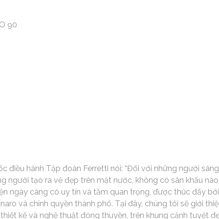
TO 90
ốc điều hành Tập đoàn Ferretti nói: “Đối với những người sán
g người tạo ra vẻ đẹp trên mặt nước, không có sân khấu nào
ện ngày càng có uy tín và tầm quan trọng, được thúc đẩy bởi
aro và chính quyền thành phố. Tại đây, chúng tôi sẽ giới th
thiết kế và nghệ thuật đóng thuyền, trên khung cảnh tuyệt đ