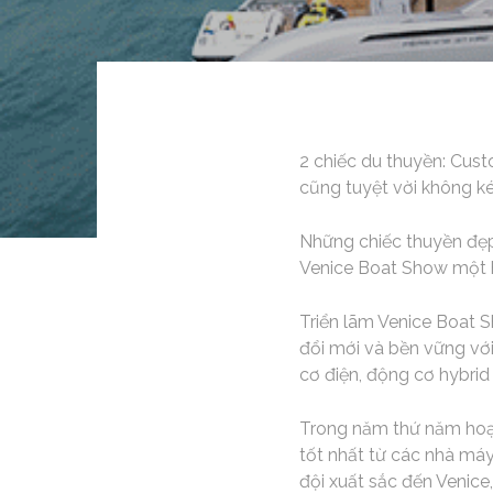
2 chiếc du thuyền: Cus
cũng tuyệt vời không k
Những chiếc thuyền đẹp 
Venice Boat Show một 
Triển lãm Venice Boat 
đổi mới và bền vững vớ
cơ điện, động cơ hybrid 
Trong năm thứ năm hoạt
tốt nhất từ ​​các nhà m
đội xuất sắc đến Venice