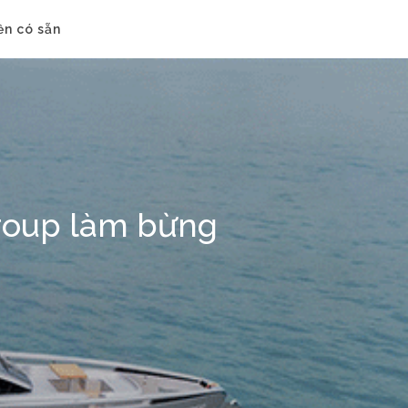
ền có sẵn
Group làm bừng