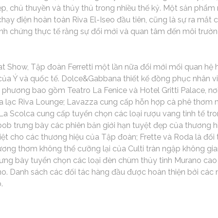
p, chủ thuyền và thủy thủ trong nhiều thế kỷ. Một sản phẩm
chạy điện hoàn toàn Riva El-Iseo đầu tiên, cũng là sự ra mắt
nh chứng thực tế rằng sự đổi mới và quan tâm đến môi trườn
at Show, Tập đoàn Ferretti một lần nữa đổi mới mối quan hệ 
ủa Ý và quốc tế. Dolce&Gabbana thiết kế đồng phục nhân viê
ịa phương bao gồm Teatro La Fenice và Hotel Gritti Palace, 
 tọa lạc Riva Lounge; Lavazza cung cấp hỗn hợp cà phê thơm 
; La Scolca cung cấp tuyển chọn các loại rượu vang tinh tế tro
ob trưng bày các phiên bản giới hạn tuyệt đẹp của thương h
iệt cho các thương hiệu của Tập đoàn; Frette và Roda là đối
 hương thơm không thể cưỡng lại của Culti tràn ngập không gi
trưng bày tuyển chọn các loại đèn chùm thủy tinh Murano ca
no. Danh sách các đối tác hàng đầu được hoàn thiện bởi các
.