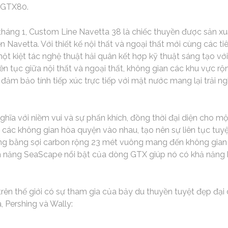
 GTX80.
tháng 1, Custom Line Navetta 38 là chiếc thuyền được sản xu
 Navetta. Với thiết kế nội thất và ngoại thất mới cùng các ti
một kiệt tác nghệ thuật hải quân kết hợp kỹ thuật sáng tạo vớ
iên tục giữa nội thất và ngoại thất, không gian các khu vực rộn
i đảm bảo tính tiếp xúc trực tiếp với mặt nước mang lại trải 
ĩa với niềm vui và sự phấn khích, đồng thời đại diện cho một
 các không gian hòa quyện vào nhau, tạo nên sự liên tục tuyệt
ắng bằng sợi carbon rộng 23 mét vuông mang đến không gian 
nh năng SeaScape nổi bật của dòng GTX giúp nó có khả năng k
rên thế giới có sự tham gia của bảy du thuyền tuyệt đẹp đại
a, Pershing và Wally: