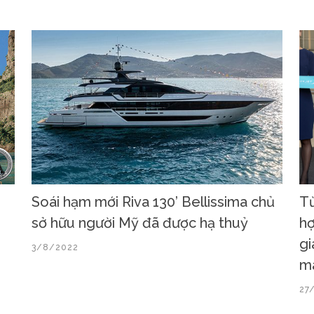
Soái hạm mới Riva 130’ Bellissima chủ
Từ
sở hữu người Mỹ đã được hạ thuỷ
hợ
gi
3/8/2022
má
27