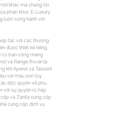
 mới khác mà chúng tôi
 của phân khúc E-Luxury,
g luôn song hành với
hợp tác với các thương
n được thiết kế riêng,
nơi có ban công mang
mới và Range Rover là
ng khi Aperol và Tassoni
iệu với màu sơn tùy
 tác độc quyền về phụ
an với sự quyến rũ hấp
o cấp và Zanta cung cấp
 nhà cung cấp dịch vụ