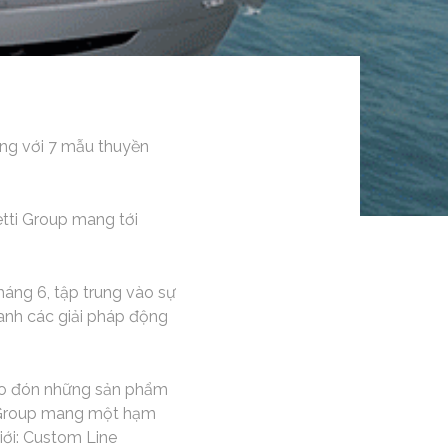
ùng với 7 mẫu thuyền
etti Group mang tới
áng 6, tập trung vào sự
anh các giải pháp động
hào đón những sản phẩm
ti Group mang một hạm
iới: Custom Line