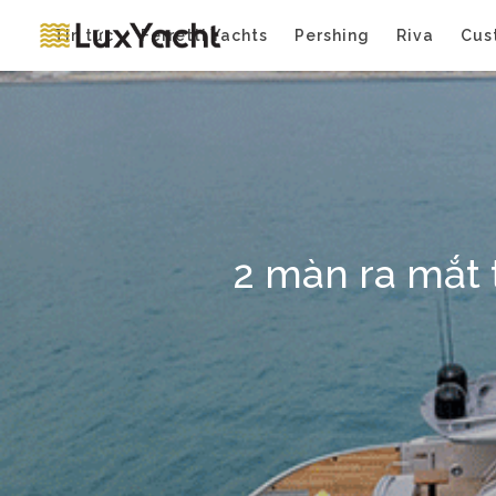
Tin tức
Ferretti Yachts
Pershing
Riva
Cus
2 màn ra mắt 