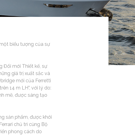
 một biểu tượng của sự
 Đổi mới Thiết kế, sự
ng giá trị xuất sắc và
bridge mới của Ferretti
ên 14 m LH”, với lý do:
ạnh mẽ, được sáng tạo
ng sản phẩm, được khởi
errari chủ trì cùng Bộ
triển phong cách do