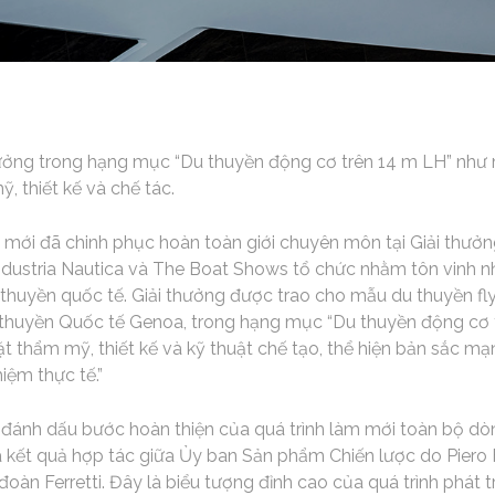
hưởng trong hạng mục “Du thuyền động cơ trên 14 m LH” như
, thiết kế và chế tác.
 mới đã chinh phục hoàn toàn giới chuyên môn tại Giải thưởng
dustria Nautica và The Boat Shows tổ chức nhằm tôn vinh nhữ
thuyền quốc tế. Giải thưởng được trao cho mẫu du thuyền fly
 thuyền Quốc tế Genoa, trong hạng mục “Du thuyền động cơ tr
ặt thẩm mỹ, thiết kế và kỹ thuật chế tạo, thể hiện bản sắc m
iệm thực tế.”
đánh dấu bước hoàn thiện của quá trình làm mới toàn bộ dò
 kết quả hợp tác giữa Ủy ban Sản phẩm Chiến lược do Piero F
oàn Ferretti. Đây là biểu tượng đỉnh cao của quá trình phát 