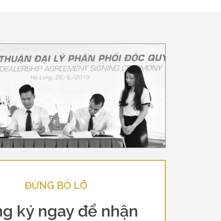
ĐỪNG BỎ LỠ
g ký ngay để nhận