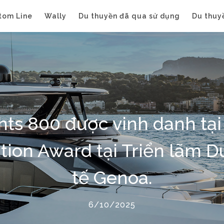
tom Line
Wally
Du thuyền đã qua sử dụng
Du thuy
chts 800 được vinh danh tại
tion Award tại Triển lãm 
tế Genoa.
6/10/2025