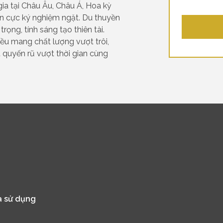
ia tại Châu Âu, Châu Á, Hoa kỳ
n cực ký nghiệm ngặt. Du thuyền
trọng, tính sáng tạo thiên tài.
ều mang chất lượng vượt trôi,
t quyến rũ vượt thời gian cùng
n
a sử dụng