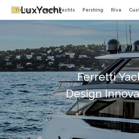
Tin tức
Ferretti Yachts
Pershing
Riva
Cus
Ferretti Ya
Design Innova