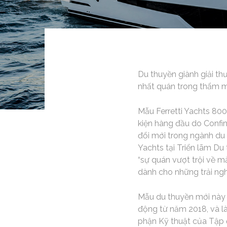
Du thuyền giành giải t
nhất quán trong thẩm mỹ
Mẫu Ferretti Yachts 800
kiện hàng đầu do Confin
đổi mới trong ngành du 
Yachts tại Triển lãm Du
“sự quán vượt trội về m
dành cho những trải ngh
Mẫu du thuyền mới này 
động từ năm 2018, và là
phận Kỹ thuật của Tập đ