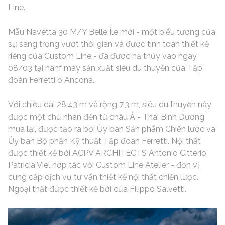
Line.
Mẫu Navetta 30 M/Y Belle Île mới - một biểu tượng của
sự sang trọng vượt thời gian và được tính toán thiết kế
riêng của Custom Line - đã được hạ thủy vào ngày
08/03 tại nahf máy sản xuất siêu du thuyền của Tập
đoàn Ferretti ở Ancona.
Với chiều dài 28,43 m và rộng 7,3 m, siêu du thuyền này
được một chủ nhân đến từ châu Á - Thái Bình Dương
mua lại, được tạo ra bởi Ủy ban Sản phẩm Chiến lược và
Ủy ban Bộ phận Kỹ thuật Tập đoàn Ferretti. Nội thất
được thiết kế bởi ACPV ARCHITECTS Antonio Citterio
Patricia Viel hợp tác với Custom Line Atelier - đơn vị
cung cấp dịch vụ tư vấn thiết kế nội thất chiến lược.
Ngoại thất được thiết kế bởi của Filippo Salvetti.