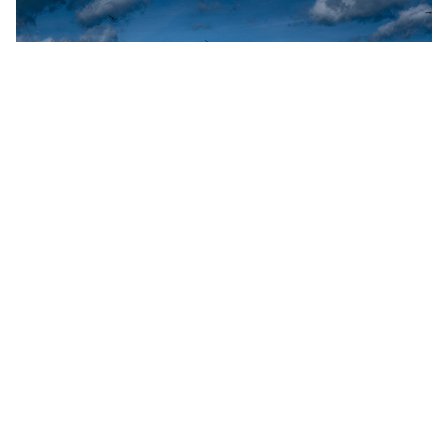
Như thường lệ đối với dự án Custom Line, nhóm kiến ​​
trúc sư của Custom Line Atelier và nhóm sản xuất tại
nhà máy đã làm việc chặt chẽ với chủ sở hữu để tạo ra
mẫu du thuyền này và tùy chỉnh toàn bộ nội thất của nó.
Navetta 30 mới này đã giảm số lượng cabin dành cho
khách ở boong dưới, thay vào đó là mở rộng gấp đôi