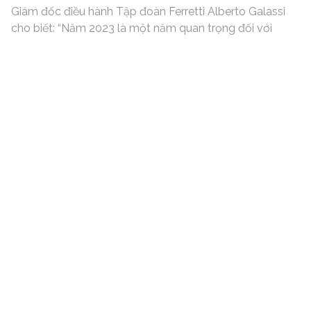
Giám đốc điều hành Tập đoàn Ferretti Alberto Galassi
cho biết: “Năm 2023 là một năm quan trọng đối với
chúng tôi, một năm có nhiều bước phát triển và tăng
trưởng mới: niêm yết kép tại Milan và Hồng Kông, mua
lại xưởng đóng tàu Ravenna và hôm nay, tại Ancona,
một không gian mới nói lên tương lai và sự sang trọng
đậm chất Ý.”
Ông chia sẻ thêm: “Khu vực mới này là nơi hoàn thiện
xưởng sản xuất siêu du thuyền của Tập đoàn Ferretti,
đánh dấu một bước tiến nữa trong hoạt động nghiên
cứu của chúng tôi về công nghệ và phong cách. Đó là
nơi nhân viên của chúng tôi được ở trong môi trường lý
tưởng để thể hiện hết những kỹ năng vượt trội của mình
và là nơi các chủ thuyền có thể đến để lựa chọn những
chiếc thuyền đẹp nhất thế giới. Bởi đây chính là nơi giấc
mơ của những người đam mê du thuyền trở thành hiện