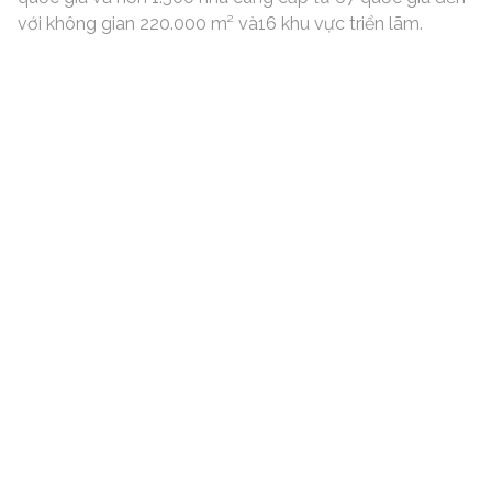
với không gian 220.000 m² và16 khu vực triển lãm.
Triển lãm này không chỉ là nơi để tìm kiếm chiếc du
thuyền lý tưởng mà còn là nơi trưng bày các mặt hàng
và thiết bị thể thao nước phong phú cho đa dạng bộ
môn như lặn biển, lướt sóng, lướt ván, và nhiều môn thể
thao nước khác.
Bài viết liên quan