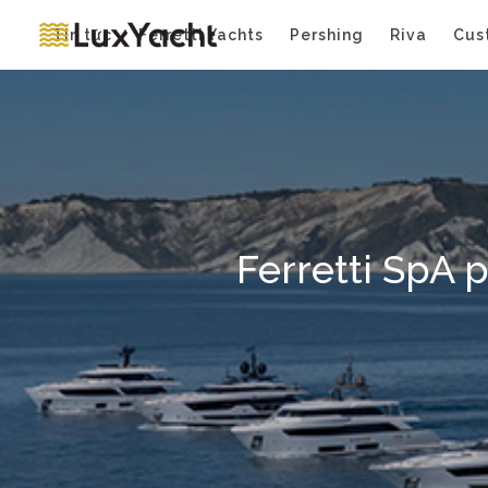
Tin tức
Ferretti Yachts
Pershing
Riva
Cus
Ferretti SpA