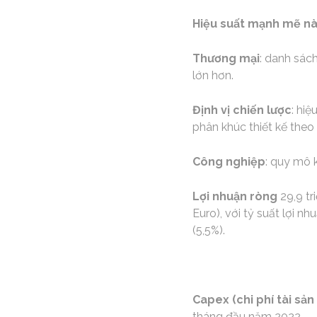
Hiệu suất mạnh mẽ này
Thương mại
: danh sác
lớn hơn.
Định vị chiến lược
: hi
phân khúc thiết kế theo
Công nghiệp
: quy mô 
Lợi nhuận ròng
29,9 tr
Euro), với tỷ suất lợi 
(5,5%).
Capex (chi phí tài sản
tháng đầu năm 2022.