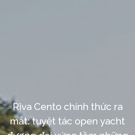
Riva Cento chính thức ra
mắt: tuyệt tác open yacht