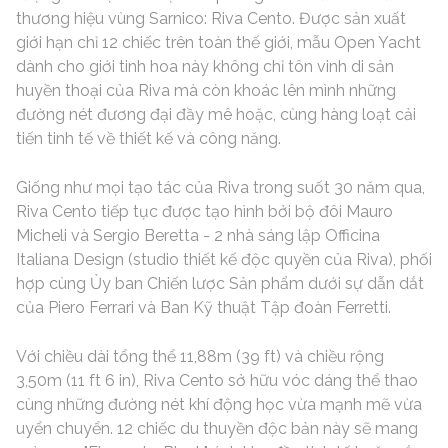
thương hiệu vùng Sarnico: Riva Cento. Được sản xuất
giới hạn chỉ 12 chiếc trên toàn thế giới, mẫu Open Yacht
dành cho giới tinh hoa này không chỉ tôn vinh di sản
huyền thoại của Riva mà còn khoác lên mình những
đường nét đương đại đầy mê hoặc, cùng hàng loạt cải
tiến tinh tế về thiết kế và công năng.
Giống như mọi tạo tác của Riva trong suốt 30 năm qua,
Riva Cento tiếp tục được tạo hình bởi bộ đôi Mauro
Micheli và Sergio Beretta - 2 nhà sáng lập Officina
Italiana Design (studio thiết kế độc quyền của Riva), phối
hợp cùng Ủy ban Chiến lược Sản phẩm dưới sự dẫn dắt
của Piero Ferrari và Ban Kỹ thuật Tập đoàn Ferretti.
Với chiều dài tổng thể 11,88m (39 ft) và chiều rộng
3,50m (11 ft 6 in), Riva Cento sở hữu vóc dáng thể thao
cùng những đường nét khí động học vừa mạnh mẽ vừa
uyển chuyển. 12 chiếc du thuyền độc bản này sẽ mang