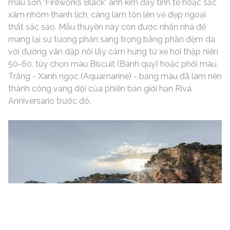
màu sơn "Fireworks Black" ánh kim đầy tinh tế hoặc sắc
xám nhôm thanh lịch, càng làm tôn lên vẻ đẹp ngoại
thất sắc sảo. Mẫu thuyền này còn được nhấn nhá để
mang lại sự tương phản sang trọng bằng phần đệm da
với đường vân dập nổi lấy cảm hứng từ xe hơi thập niên
50-60, tùy chọn màu Biscuit (Bánh quy) hoặc phối màu
Trắng - Xanh ngọc (Aquamarine) - bảng màu đã làm nên
thành công vang dội của phiên bản giới hạn Riva
Anniversario trước đó.