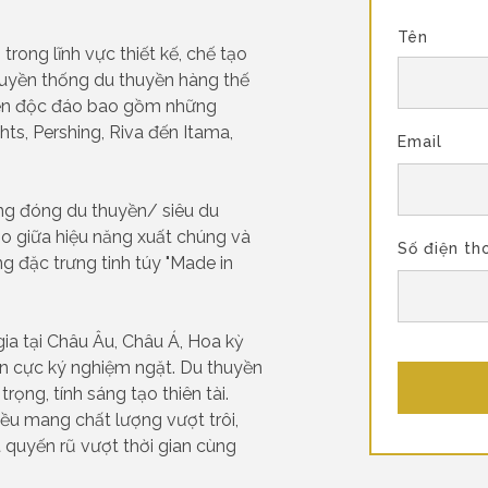
Tên
trong lĩnh vực thiết kế, chế tạo
ruyền thống du thuyền hàng thế
uyền độc đáo bao gồm những
hts, Pershing, Riva đến Itama,
Email
ng đóng du thuyền/ siêu du
ảo giữa hiệu năng xuất chúng và
Số điện th
g đặc trưng tinh túy "Made in
ia tại Châu Âu, Châu Á, Hoa kỳ
n cực ký nghiệm ngặt. Du thuyền
trọng, tính sáng tạo thiên tài.
ều mang chất lượng vượt trôi,
t quyến rũ vượt thời gian cùng