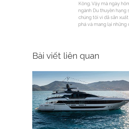
Kông. Vậy mà ngày hôm n
ngành Du thuyền hạng s
chúng tôi vì đã sãn xuất
phá và mang lại những c
Bài viết liên quan