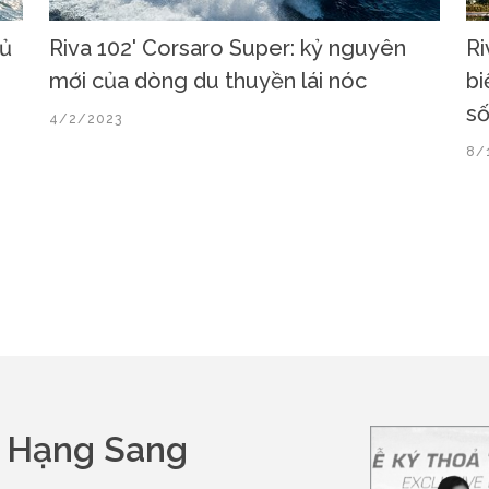
hủ
Riva 102' Corsaro Super: kỷ nguyên
Ri
mới của dòng du thuyền lái nóc
bi
số
4/2/2023
8/
n Hạng Sang