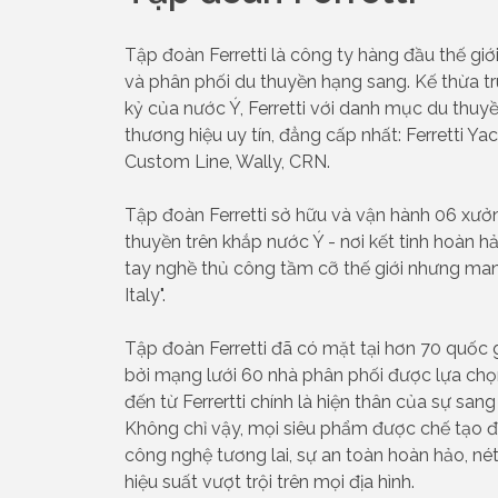
Tập đoàn Ferretti là công ty hàng đầu thế giới 
và phân phối du thuyền hạng sang. Kế thừa t
kỷ của nước Ý, Ferretti với danh mục du th
thương hiệu uy tín, đẳng cấp nhất: Ferretti Yac
Custom Line, Wally, CRN.
Tập đoàn Ferretti sở hữu và vận hành 06 xưở
thuyền trên khắp nước Ý - nơi kết tinh hoàn h
tay nghề thủ công tầm cỡ thế giới nhưng man
Italy".
Tập đoàn Ferretti đã có mặt tại hơn 70 quốc g
bởi mạng lưới 60 nhà phân phối được lựa chọ
đến từ Ferrertti chính là hiện thân của sự sang 
Không chỉ vậy, mọi siêu phẩm được chế tạo đ
công nghệ tương lai, sự an toàn hoàn hảo, né
hiệu suất vượt trội trên mọi địa hình.