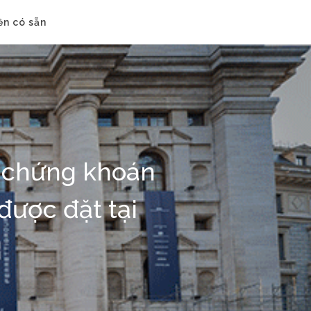
ền có sẵn
h chứng khoán
được đặt tại