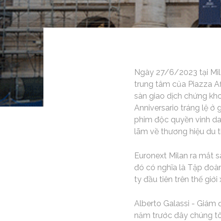
Ngày 27/6/2023 tại Mil
trung tâm của Piazza Af
sàn giao dịch chứng kho
Anniversario tráng lệ ở
phim độc quyền vinh da
lãm về thương hiệu du t
Euronext Milan ra mắt 
đó có nghĩa là Tập đoàn
ty đầu tiên trên thế giới
Alberto Galassi - Giám 
năm trước đây chúng tô