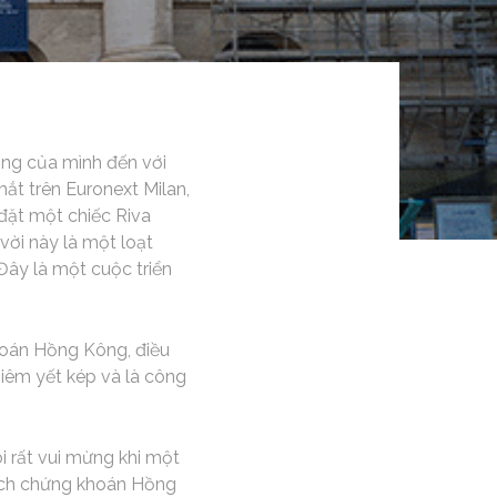
ọng của mình đến với
mắt trên Euronext Milan,
 đặt một chiếc Riva
vời này là một loạt
ây là một cuộc triển
hoán Hồng Kông, điều
niêm yết kép và là công
i rất vui mừng khi một
dịch chứng khoán Hồng