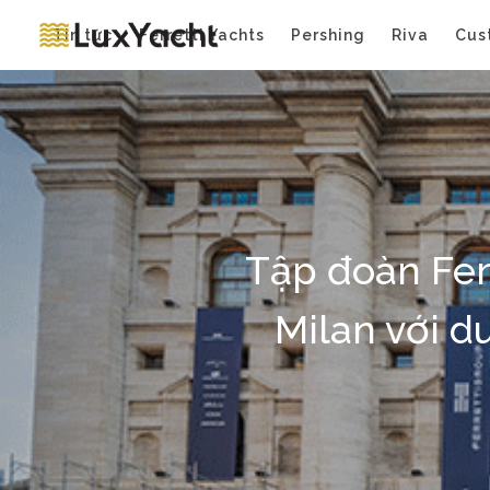
Tin tức
Ferretti Yachts
Pershing
Riva
Cus
Tập đoàn Fer
Milan với d