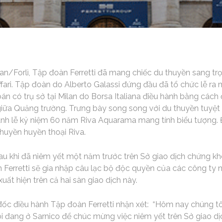
an/Forlì, Tập đoàn Ferretti đã mang chiếc du thuyền sang tr
fari. Tập đoàn do Alberto Galassi đứng đầu đã tổ chức lễ ra 
án có trụ sở tại Milan do Borsa Italiana điều hành bằng cách
 giữa Quảng trường. Trưng bày song song với du thuyền tuyệt 
nh lễ kỷ niệm 60 năm Riva Aquarama mang tính biểu tượng. Đ
huyền huyền thoại Riva.
sau khi đã niêm yết một năm trước trên Sở giao dịch chứng k
 Ferretti sẽ gia nhập câu lạc bộ độc quyền của các công ty 
 xuất hiện trên cả hai sàn giao dịch này.
đốc điều hành Tập đoàn Ferretti nhận xét: “Hôm nay chúng tô
i đang ở Sarnico để chúc mừng việc niêm yết trên Sở giao 