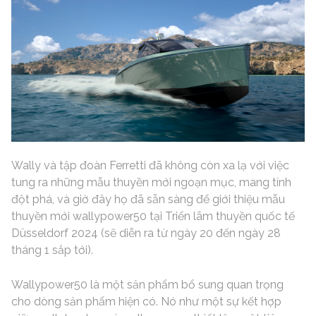
Wally và tập đoàn Ferretti đã không còn xa lạ với việc
tung ra những mẫu thuyền mới ngoạn mục, mang tính
đột phá, và giờ đây họ đã sẵn sàng để giới thiệu mẫu
thuyền mới wallypower50 tại Triển lãm thuyền quốc tế
Düsseldorf 2024 (sẽ diễn ra từ ngày 20 đến ngày 28
tháng 1 sắp tới).
Wallypower50 là một sản phẩm bổ sung quan trọng
cho dòng sản phẩm hiện có. Nó như một sự kết hợp