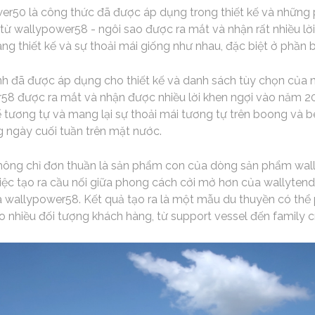
er50 là công thức đã được áp dụng trong thiết kế và những 
từ wallypower58 - ngôi sao được ra mắt và nhận rất nhiều lờ
 thiết kế và sự thoải mái giống như nhau, đặc biệt ở phần 
h đã được áp dụng cho thiết kế và danh sách tùy chọn của nó
r58 được ra mắt và nhận được nhiều lời khen ngợi vào năm 
ế tương tự và mang lại sự thoải mái tương tự trên boong và 
g ngày cuối tuần trên mặt nước.
ng chỉ đơn thuần là sản phẩm con của dòng sản phẩm wally
iệc tạo ra cầu nối giữa phong cách cởi mở hơn của wallyten
ủa wallypower58. Kết quả tạo ra là một mẫu du thuyền có th
 nhiều đối tượng khách hàng, từ support vessel đến family cr