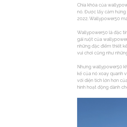
Chìa khóa của wallypow
nó. Được lấy cảm hứng 
2022. Wallypower50 mang
Wallypower50 là đặc tín
gái ruột của wallypowe
những đặc điểm thiết k
vui chơi cũng như nhữn
Nhưng wallypower50 khô
kế của nó xoay quanh v
với diện tích lớn hơn c
hình hoạt động dành cho