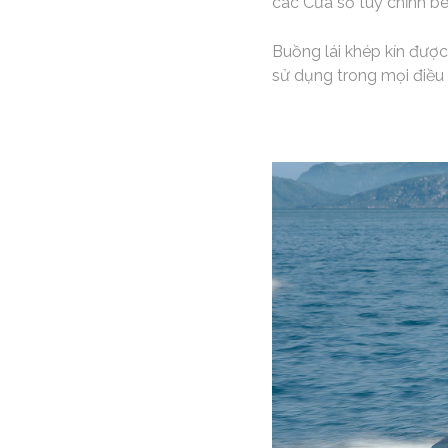
các Cửa sổ tuỳ chỉnh bê
Buồng lái khép kín đượ
sử dụng trong mọi điều k