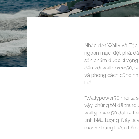
Nhắc đến Wally và Tập 
ngoạn mục, đột phá, dẫ
sản phẩm được kì vọng 
đến với wallpower50, sản
và phong cách cũng như
biết:
“Wallypower50 mới là sả
vậy, chúng tôi đã trang
wallypower50 đặt ra tiêu
tính biểu tượng. Đây là
mạnh những bước tiến đi 