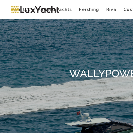
Tin tức
Ferretti Yachts
Pershing
Riva
Cus
WALLYPOWER5