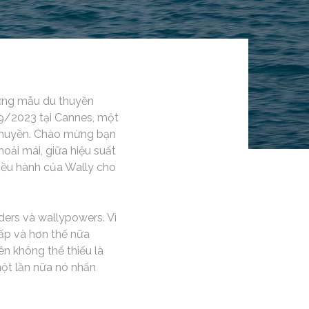
hững mẫu du thuyền
9/2023 tại Cannes, một
 thuyền. Chào mừng bạn
hoải mái, giữa hiệu suất
iều hành của Wally cho
ders và wallypowers. Vì
cấp và hơn thế nữa
ên không thể thiếu là
một lần nữa nó nhấn