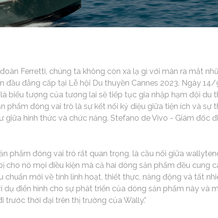
đoàn Ferretti, chúng ta không còn xa lạ gì với màn ra mắt n
n đầu đẳng cấp tại Lễ hội Du thuyền Cannes 2023. Ngày 14/
là biểu tượng của tương lai sẽ tiếp tục gia nhập hạm đội du
 phẩm đóng vai trò là sự kết nối kỳ diệu giữa tiện ích và sự t
 giữa hình thức và chức năng. Stefano de Vivo - Giám đốc đ
n phẩm đóng vai trò rất quan trọng, là cầu nối giữa wallyten
 bị cho nó mọi điều kiện mà cả hai dòng sản phẩm đều cung 
 chuẩn mới về tính linh hoạt, thiết thực, năng động và tất nhi
 ví dụ điển hình cho sự phát triển của dòng sản phẩm này và 
trước thời đại trên thị trường của Wally.”