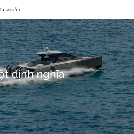
ền có sẵn
t định nghĩa