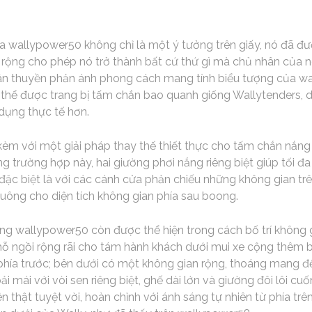
a wallypower50 không chỉ là một ý tưởng trên giấy, nó đã đư
rộng cho phép nó trở thành bất cứ thứ gì mà chủ nhân của 
hân thuyền phản ánh phong cách mang tính biểu tượng của w
hể được trang bị tấm chắn bao quanh giống Wallytenders, 
dụng thực tế hơn.
èm với một giải pháp thay thế thiết thực cho tấm chắn nắng 
 trường hợp này, hai giường phơi nắng riêng biệt giúp tối đ
đặc biệt là với các cánh cửa phản chiếu những không gian t
uông cho diện tích không gian phía sau boong.
rong wallypower50 còn được thể hiện trong cách bố trí không 
chỗ ngồi rộng rãi cho tám hành khách dưới mui xe cộng thêm b
ía trước; bên dưới có một không gian rộng, thoáng mang đến 
 mái với vòi sen riêng biệt, ghế dài lớn và giường đôi lôi cuố
n thật tuyệt vời, hoàn chỉnh với ánh sáng tự nhiên từ phía trê