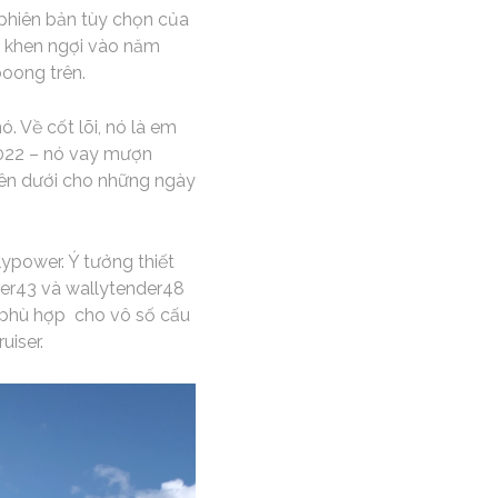
phiên bản tùy chọn của
i khen ngợi vào năm
boong trên.
. Về cốt lõi, nó là em
2022 – nó vay mượn
bên dưới cho những ngày
power. Ý tưởng thiết
der43 và wallytender48
ể phù hợp cho vô số cấu
uiser.