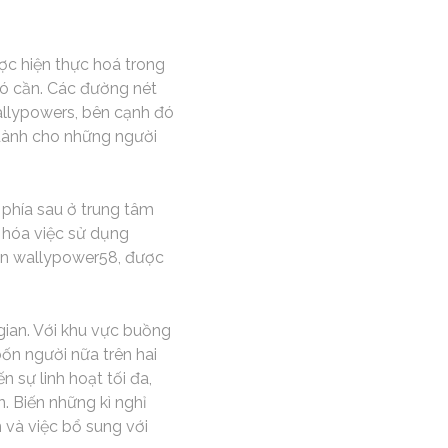
ợc hiện thực hoá trong
nó cần. Các đường nét
allypowers, bên cạnh đó
dành cho những người
phía sau ở trung tâm
a hóa việc sử dụng
rên wallypower58, được
gian. Với khu vực buồng
ốn người nữa trên hai
sự linh hoạt tối đa,
n. Biến những kì nghỉ
n và việc bổ sung với