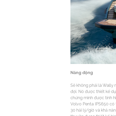
Năng động
Sẽ không phải là Wally
đợi. Nó được thiết kế d
chứng minh được tính h
Volvo Penta IPS650 có t
30 hải lý/giờ và khả năn