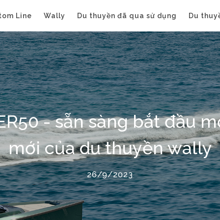
tom Line
Wally
Du thuyền đã qua sử dụng
Du thuy
0 - sẵn sàng bắt đầu mộ
mới của du thuyền wally
26/9/2023