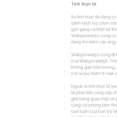
Tính thực tế
Sự linh hoạt đa dạng củ
danh sách tùy chọn mở 
gọn gàng và thiết kế t
Wallypower50 cũng có t
đang tìm kiếm các ứng 
Wallypower50 cũng đi k
của Wallypower58. Trong
không gian trên boong, 
mở ra tạo thêm 6 mét v
Ngoài ra tính thực tế t
lái phía trên cung cấp 
ghế băng quay mặt về ph
cùng với phòng tắm thoải
cuối tuần của bạn trở nê