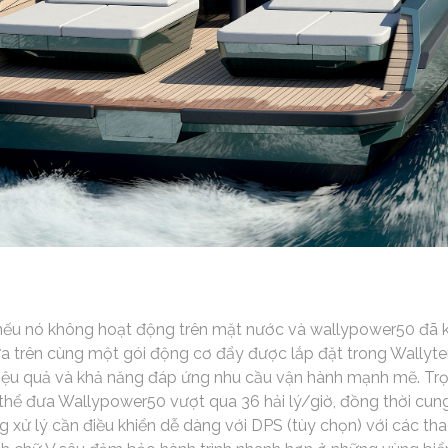
 nếu nó không hoạt động trên mặt nước và wallypower50 đã
ựa trên cùng một gói động cơ đẩy được lắp đặt trong Wallyte
iệu quả và khả năng đáp ứng nhu cầu vận hành mạnh mẽ. Trọ
hể đưa Wallypower50 vượt qua 36 hải lý/giờ, đồng thời cung 
g xử lý cần điều khiển dễ dàng với DPS (tùy chọn) với các tha