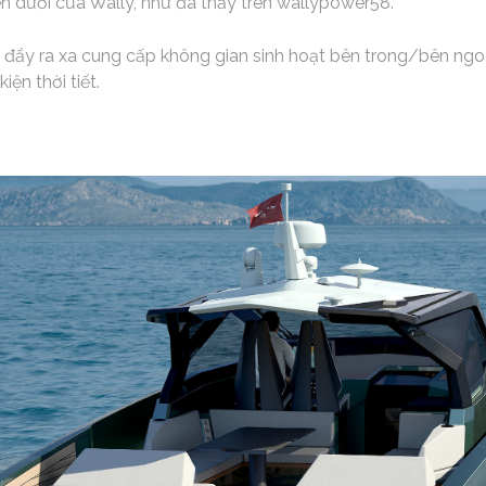
n dưới của Wally, như đã thấy trên wallypower58.
c đẩy ra xa cung cấp không gian sinh hoạt bên trong/bên ngo
iện thời tiết.