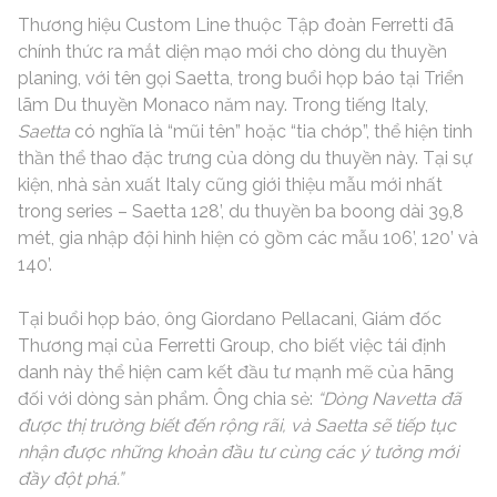
Thương hiệu Custom Line thuộc Tập đoàn Ferretti đã
chính thức ra mắt diện mạo mới cho dòng du thuyền
planing, với tên gọi Saetta, trong buổi họp báo tại Triển
lãm Du thuyền Monaco năm nay. Trong tiếng Italy,
Saetta
có nghĩa là “mũi tên” hoặc “tia chớp”, thể hiện tinh
thần thể thao đặc trưng của dòng du thuyền này. Tại sự
kiện, nhà sản xuất Italy cũng giới thiệu mẫu mới nhất
trong series – Saetta 128’, du thuyền ba boong dài 39,8
mét, gia nhập đội hình hiện có gồm các mẫu 106’, 120’ và
140’.
Tại buổi họp báo, ông Giordano Pellacani, Giám đốc
Thương mại của Ferretti Group, cho biết việc tái định
danh này thể hiện cam kết đầu tư mạnh mẽ của hãng
đối với dòng sản phẩm. Ông chia sẻ:
“Dòng Navetta đã
được thị trường biết đến rộng rãi, và Saetta sẽ tiếp tục
nhận được những khoản đầu tư cùng các ý tưởng mới
đầy đột phá.”