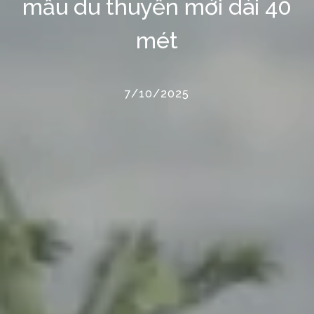
mẫu du thuyền mới dài 40
mét
7/10/2025