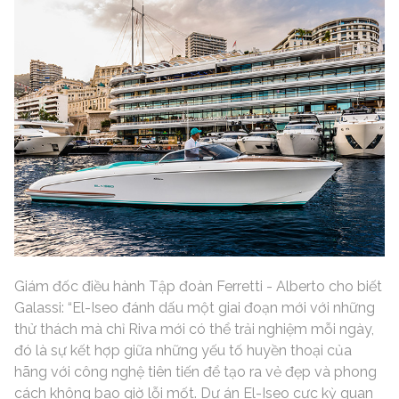
Giám đốc điều hành Tập đoàn Ferretti - Alberto cho biết
Galassi: “El-Iseo đánh dấu một giai đoạn mới với những
thử thách mà chỉ Riva mới có thể trải nghiệm mỗi ngày,
đó là sự kết hợp giữa những yếu tố huyền thoại của
hãng với công nghệ tiên tiến để tạo ra vẻ đẹp và phong
cách không bao giờ lỗi mốt. Dự án El-Iseo cực kỳ quan