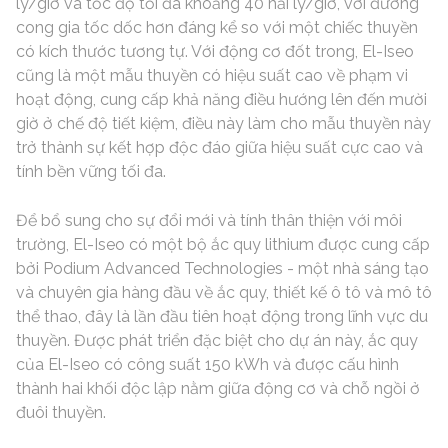
lý/giờ và tốc độ tối đa khoảng 40 hải lý/giờ, với đường
cong gia tốc dốc hơn đáng kể so với một chiếc thuyền
có kích thước tương tự. Với động cơ đốt trong, El-Iseo
cũng là một mẫu thuyền có hiệu suất cao về phạm vi
hoạt động, cung cấp khả năng điều hướng lên đến mười
giờ ở chế độ tiết kiệm, điều này làm cho mẫu thuyền này
trở thành sự kết hợp độc đáo giữa hiệu suất cực cao và
tính bền vững tối đa.
Để bổ sung cho sự đổi mới và tính thân thiện với môi
trường, El-Iseo có một bộ ắc quy lithium được cung cấp
bởi Podium Advanced Technologies - một nhà sáng tạo
và chuyên gia hàng đầu về ắc quy, thiết kế ô tô và mô tô
thể thao, đây là lần đầu tiên hoạt động trong lĩnh vực du
thuyền. Được phát triển đặc biệt cho dự án này, ắc quy
của El-Iseo có công suất 150 kWh và được cấu hình
thành hai khối độc lập nằm giữa động cơ và chỗ ngồi ở
đuôi thuyền.