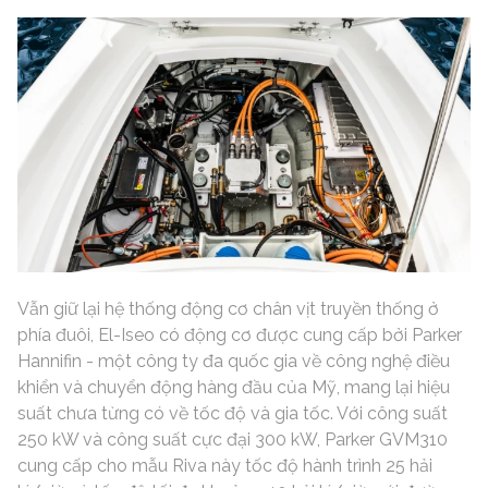
Vẫn giữ lại hệ thống động cơ chân vịt truyền thống ở
phía đuôi, El-Iseo có động cơ được cung cấp bởi Parker
Hannifin - một công ty đa quốc gia về công nghệ điều
khiển và chuyển động hàng đầu của Mỹ, mang lại hiệu
suất chưa từng có về tốc độ và gia tốc. Với công suất
250 kW và công suất cực đại 300 kW, Parker GVM310
cung cấp cho mẫu Riva này tốc độ hành trình 25 hải