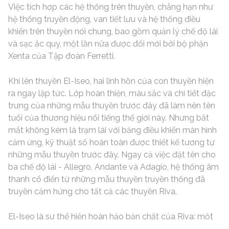
Việc tích hợp các hệ thống trên thuyền, chẳng hạn như
hệ thống truyền động, van tiết lưu và hệ thống điều
khiển trên thuyền nói chung, bao gồm quản lý chế độ lái
và sạc ắc quy, một lần nữa được đổi mới bởi bộ phận
Xenta của Tập đoàn Ferretti.
Khi lên thuyền El-Iseo, hai linh hồn của con thuyền hiện
ra ngay lập tức. Lớp hoàn thiện, màu sắc và chi tiết đặc
trưng của những mẫu thuyền trước đây đã làm nên tên
tuổi của thương hiệu nổi tiếng thế giới này. Nhưng bắt
mắt không kém là trạm lái với bảng điều khiển màn hình
cảm ứng, kỹ thuật số hoàn toàn được thiết kế tương tự
những mẫu thuyền trước đây. Ngay cả việc đặt tên cho
ba chế độ lái - Allegro, Andante và Adagio, hệ thống âm
thanh cổ điển từ những mẫu thuyền truyền thống đã
truyền cảm hứng cho tất cả các thuyền Riva.
El-Iseo là sự thể hiện hoàn hảo bản chất của Riva: một
mặt là vừa tôn trọng sâu sắc truyền thống của một