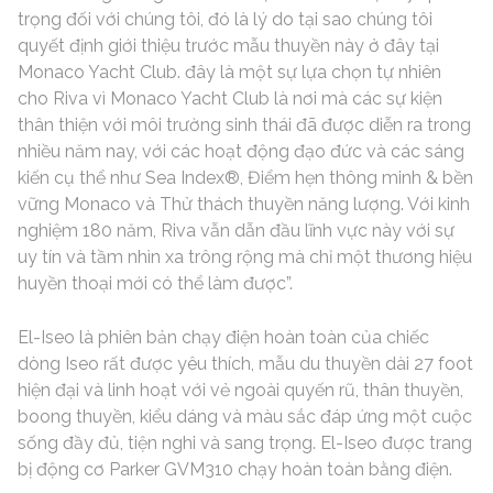
trọng đối với chúng tôi, đó là lý do tại sao chúng tôi
quyết định giới thiệu trước mẫu thuyền này ở đây tại
Monaco Yacht Club. đây là một sự lựa chọn tự nhiên
cho Riva vì Monaco Yacht Club là nơi mà các sự kiện
thân thiện với môi trường sinh thái đã được diễn ra trong
nhiều năm nay, với các hoạt động đạo đức và các sáng
kiến ​​cụ thể như Sea Index®, Điểm hẹn thông minh & bền
vững Monaco và Thử thách thuyền năng lượng. Với kinh
nghiệm 180 năm, Riva vẫn dẫn đầu lĩnh vực này với sự
uy tín và tầm nhìn xa trông rộng mà chỉ một thương hiệu
huyền thoại mới có thể làm được”.
El-Iseo là phiên bản chạy điện hoàn toàn của chiếc
dòng Iseo rất được yêu thích, mẫu du thuyền dài 27 foot
hiện đại và linh hoạt với vẻ ngoài quyến rũ, thân thuyền,
boong thuyền, kiểu dáng và màu sắc đáp ứng một cuộc
sống đầy đủ, tiện nghi và sang trọng. El-Iseo được trang
bị động cơ Parker GVM310 chạy hoàn toàn bằng điện.