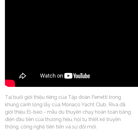
Tại buổi giới thiệu riêng của Tập đoàn Ferretti trong
khung cảnh lộng lẫy của Monaco Yacht Club, Riva đã
giới thiệu El-Iseo - mẫu du thuyền chạy hoàn toàn bằng
điện đầu tiên của thương hiệu, hội tụ thiết kế truyền
thống, công nghệ tiên tiến và sự đổi mới.