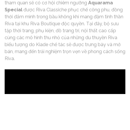
tham quan sẽ có cơ hội chiêm ngưỡng
Aquarama
Special
được Riva Classiche phục chế công phu, đồng
thời đắm mình trong bầu không khí mang đậm tinh thần
Riva tại khu Riva Boutique độc quyền. Tại đây, bộ sưu
tập thời trang, phụ kiện, đồ trang trí, nội thất cao cấp
cùng các mô hình thu nhỏ của những du thuyền Riva
biểu tượng do Kiade chế tác sẽ được trưng bày và mở
bán, mang đến trải nghiệm trọn vẹn về phong cách sống
Riva.